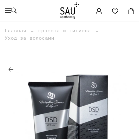
Главная
красота и гигиена
Уход за волосами