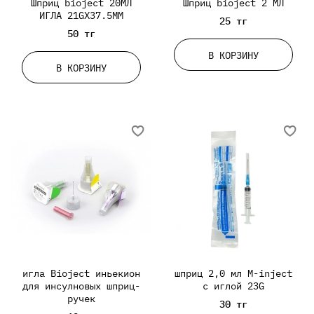
Шприц bioject 20МЛ
Шприц bioject 2 МЛ
ИГЛА 21GХ37.5ММ
25 тг
50 тг
В КОРЗИНУ
В КОРЗИНУ
игла Bioject иньекион
шприц 2,0 мл M-inject
для инсулновых шприц-
c иглой 23G
ручек
30 тг