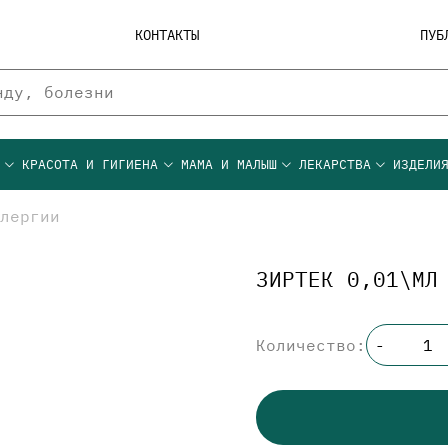
КОНТАКТЫ
ПУБ
Ы
КРАСОТА И ГИГИЕНА
МАМА И МАЛЫШ
ЛЕКАРСТВА
ИЗДЕЛИ
лергии
ЗИРТЕК 0,01\МЛ
Количество:
-