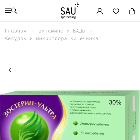
Главная
витамины и БАДы
Желудок и микрофлора кишечника